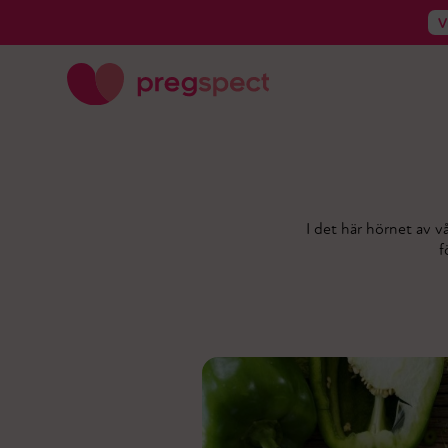
V
V
I det här hörnet av vå
f