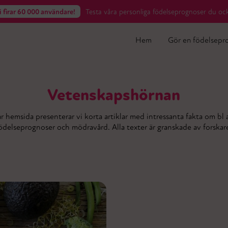
Hem
Gör en födelsepr
i firar 60 000 användare!
i firar 60 000 användare!
Testa våra personliga födelseprognoser du oc
Testa våra personliga födelseprognoser du oc
Hem
Gör en födelsepr
Vetenskapshörnan
r hemsida presenterar vi korta artiklar med intressanta fakta om bl a
ödelseprognoser och mödravård. Alla texter är granskade av forskar