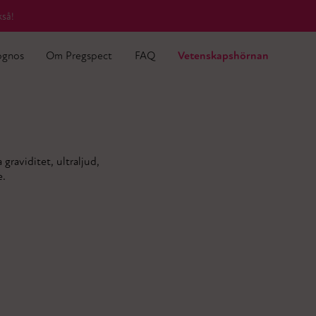
ognos
Om Pregspect
FAQ
Vetenskapshörnan
kså!
kså!
ognos
Om Pregspect
FAQ
Vetenskapshörnan
 graviditet, ultraljud,
e.