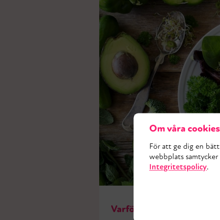
Om våra cookies
För att ge dig en bät
webbplats samtycker d
Integritetspolicy
.
Varför ska man äta folsyr