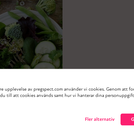
tre upplevelse av pregspect.com använder vi cookies. Genom att fo
u till att cookies används samt hur vi hanterar dina personuppgifte
Fler alternativ
G
a?