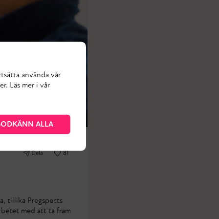
rtsätta använda vår
r. Läs mer i vår
ODKÄNN ALLA
Dela
81
, tillika Pregspects
rbetet med att ta fram