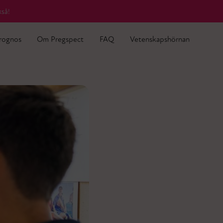
rognos
Om Pregspect
FAQ
Vetenskapshörnan
kså!
kså!
rognos
Om Pregspect
FAQ
Vetenskapshörnan