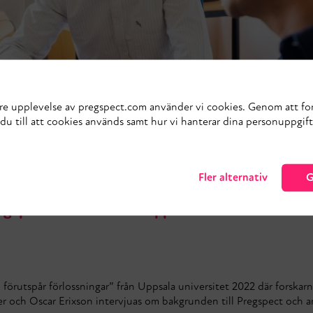
tre upplevelse av pregspect.com använder vi cookies. Genom att fo
u till att cookies används samt hur vi hanterar dina personuppgifte
Fler alternativ
G
egspects forskare vid Uppsala
 förutspår förlossningar” från Uppsala universitet 2022 där forskarna
er och Oscar Erixson intervjuas om bakgrunden till Pregspect och a