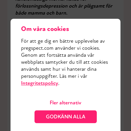
förlossningsdepression och är plågsamt för
både mamma och barn.
Om våra cookies
För att ge dig en bättre upplevelse av
pregspect.com använder vi cookies.
Genom att fortsätta använda vår
Mom2B
är en forskningsstudie om
webbplats samtycker du till att cookies
förlossningsdepression och för tidig födsel
används samt hur vi hanterar dina
från Uppsala universitet. Forskarna bakom
personuppgifter. Läs mer i vår
studien undersöker möjligheten att använda
Integritetspolicy
.
data insamlad via en app för att i ett tidigt
skede upptäcka kvinnor som har hög risk att
drabbas av komplikationer under
Fler alternativ
graviditeten och efter förlossningen. Det
finns nämligen hjälp att få, och ju förr den
GODKÄNN ALLA
kan sättas in desto bättre!