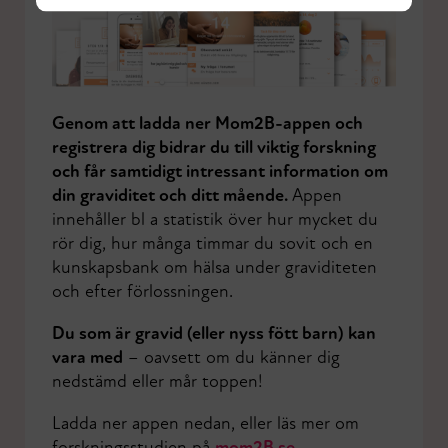
Genom att ladda ner Mom2B-appen och
registrera dig bidrar du till viktig forskning
och får samtidigt intressant information om
din graviditet och ditt mående
.
Appen
innehåller bl a statistik över hur mycket du
rör dig, hur många timmar du sovit och en
kunskapsbank om hälsa under graviditeten
och efter förlossningen.
Du som är gravid (eller nyss fött barn) kan
vara med
– oavsett om du känner dig
nedstämd eller mår toppen!
Ladda ner appen nedan, eller läs mer om
forskningsstudien på
mom2B.se